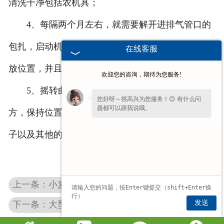
清洗干净包括农机具；
4、每隔两个月左右，就需要解开进排气管口的
包扎，启动机械运转十秒钟左右，再职机械原来的停
在线客服
放位置，并且重新的包扎好进排气管口；
欢迎您的咨询，期待为您服务!
5、摇转曲轴，置于机械在压缩形成开始的地
您好呀～很高兴为您服务！😊 有什么问
题都可以跟我说哦。
方，保持位置不懂，将进排气管口包扎起来，以免虫
子以及其他的杂志落入。
上一条：小麦牧草青储机
发送
下一条：大型玉米青储机