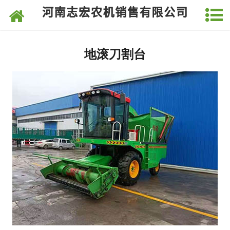
网站首页
青储机
地滚刀割台
玉米青储机
倒伏玉米秸秆收割机
玉米秸秆青储机
玉米茎穗分离黄储机
芦苇收割打捆一体机