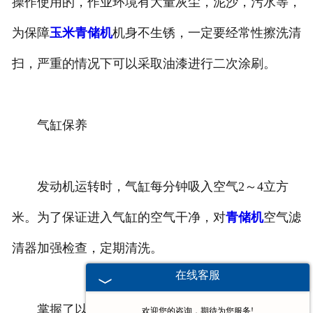
操作使用的，作业环境有大量灰尘，泥沙，污水等，
为保障
玉米青储机
机身不生锈，一定要经常性擦洗清
扫，严重的情况下可以采取油漆进行二次涂刷。
气缸保养
发动机运转时，气缸每分钟吸入空气2～4立方
米。为了保证进入气缸的空气干净，对
青储机
空气滤
清器加强检查，定期清洗。
在线客服
掌握了以上几个关键部位的检查与保养程序，我
欢迎您的咨询，期待为您服务!