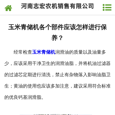
网站首页
关于我们
玉米青储机各个部件应该怎样进行保
产品中心
养？
新闻中心
经常检查
玉米青储机
润滑油的质量以及油量多
视频中心
少，应该采用干净卫生的润滑油脂，并将机油过滤器
发货现场
的过滤芯定期进行清洗，禁止有杂物落入影响油脂卫
厂房厂貌
生；黄油的使用也应该多加注意，建议采用符合标准
的优良钙基润滑脂。
客户留言
联系我们