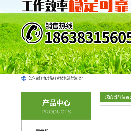
怎么更好地对秸秆青储机进行清理？
小麦牧草青储机可以对多种作物进行收割
地滚刀割台的喂料速度非常均匀
您的当前位置
产品中心
应该按照操作流程使用小型青储机
PRODUCTS
青贮收割机可以将作物收割得很干净
玉米青储机使用时的一些省油妙招