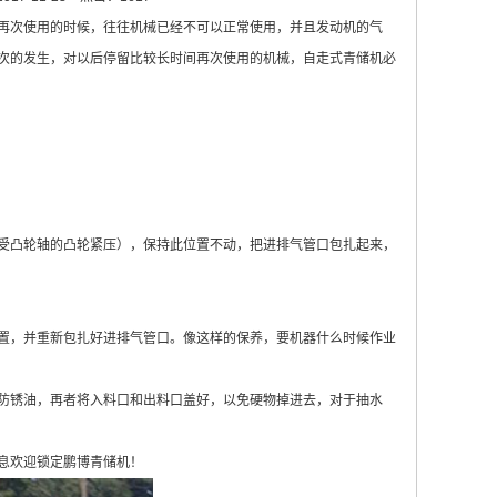
再次使用的时候，往往机械已经不可以正常使用，并且发动机的气
次的发生，对以后停留比较长时间再次使用的机械，
自走式青储机
必
凸轮轴的凸轮紧压），保持此位置不动，把进排气管口包扎起来，
，并重新包扎好进排气管口。像这样的保养，要机器什么时候作业
锈油，再者将入料口和出料口盖好，以免硬物掉进去，对于抽水
息欢迎锁定鹏博
青储机
！