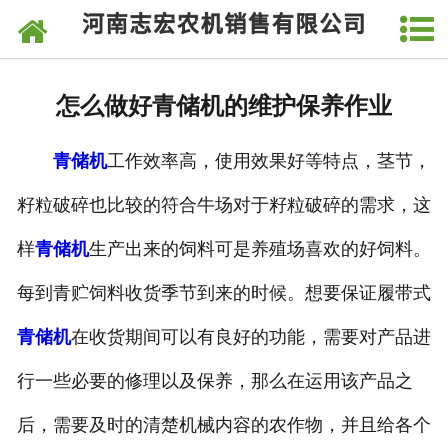
网站首页
关于我们
怎么做好青储机的维护保养作业
产品中心
青储机
工作效率高，使用效果好等特点，茎节，
新闻中心
籽粒破碎也比较的符合牛场对于籽粒破碎的需求，这
视频中心
样
青储机
生产出来的饲料可是养殖场喜欢的好饲料。
发货现场
每到青贮饲料收货季节到来的时候。想要保证履带式
厂房厂貌
青储机
在收货期间可以有良好的功能，需要对产品进
行一些必要的修理以及保养，那么在运用该产品之
客户留言
后，需要及时的清楚机械内容的农作物，并且给各个
联系我们