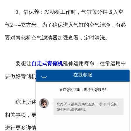
3、缸保养：发动机工作时，气缸每分钟吸入空
气2～4立方米。为了确保进入气缸的空气洁净，有必
要对青储机空气滤清器加强查看，定时清洗。
要想让
自走式青储机
延伸运用寿命，往常运用中
在线客服
要做好青储机的保护保养。
欢迎您的咨询，期待为您服务!
综上所述内容就是青储机生产厂家为大家分享的
您好呀～很高兴为您服务！😊 有什么问
题都可以跟我说哦。
相关事项，更多青储机相关讯息欢迎锁定我司网站来
进行更多详情了解，期待您的来电咨询！