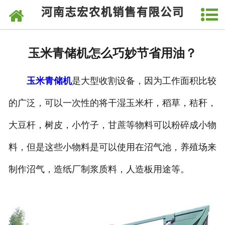
网站首页
关于我们
玉米青储机怎么巧妙节省用油？
产品中心
玉米青储机
是大型收割设备，因为工作面积比较
新闻中心
的广泛，可以一次性的将干湿玉米杆，稻草，秸秆，
视频中心
大豆杆，树皮，小竹子，甘蔗等物料可以粉碎成小物
发货现场
料，但是这些小物料是可以使用在沼气池，养殖场来
厂房厂貌
制作沼气，造纸厂制浆质料，人造板用途等。
客户留言
联系我们