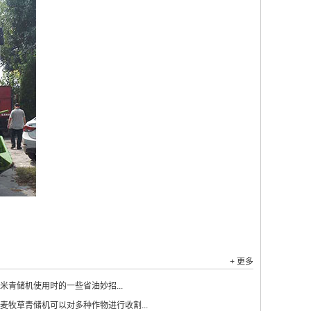
+ 更多
米青储机使用时的一些省油妙招...
麦牧草青储机可以对多种作物进行收割...