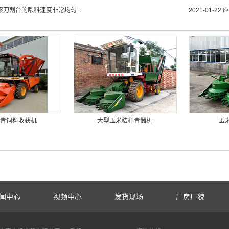
滚刀割台的喂料速度非常均匀...
2021-01-22
应
青饲料收获机
大型玉米秸秆青储机
玉
闻中心
视频中心
发货现场
厂房厂貌