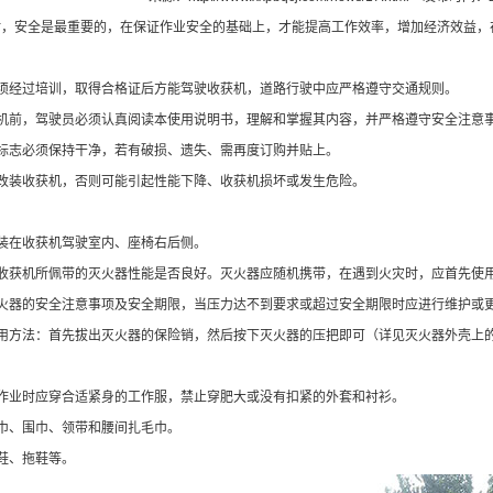
时，安全是最重要的，在保证作业安全的基础上，才能提高工作效率，增加经济效益，
经过培训，取得合格证后方能驾驶收获机，道路行驶中应严格遵守交通规则。
前，驾驶员必须认真阅读本使用说明书，理解和掌握其内容，并严格遵守安全注意
志必须保持干净，若有破损、遗失、需再度订购并贴上。
装收获机，否则可能引起性能下降、收获机损坏或发生危险。
：
在收获机驾驶室内、座椅右后侧。
获机所佩带的灭火器性能是否良好。灭火器应随机携带，在遇到火灾时，应首先使
器的安全注意事项及安全期限，当压力达不到要求或超过安全期限时应进行维护或
方法：首先拔出灭火器的保险销，然后按下灭火器的压把即可（详见灭火器外壳上
：
业时应穿合适紧身的工作服，禁止穿肥大或没有扣紧的外套和衬衫。
、围巾、领带和腰间扎毛巾。
鞋、拖鞋等。