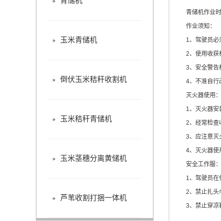
青储机
青储机
作业
作业须知：
玉米青储机
1、驾驶员必须
2、使用收获机
3、安全警告标
倒伏玉米秸秆收割机
4、不准自行改
灭火器使用
1、灭火器安装
玉米秸秆青储机
2、经常检查收
3、应注意灭火
4、灭火器使用
玉米茎穗分离黄储机
安全工作服
1、驾驶员在作
2、禁止扎头巾
芦苇收割打捆一体机
3、禁止穿凉