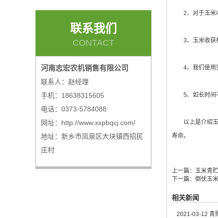
2、对于玉米收
联系我们
3、玉米收获机
CONTACT
河南志宏农机销售有限公司
4、我们使用完
联系人：赵经理
手机：18638315605
5、如长时间不
电话：0373-5784088
网址：http://www.xxpbqcj.com/
以上是介绍玉米
地址：新乡市凤泉区大块镇西招民
寿命。
庄村
上一篇：
玉米青
下一篇：
倒伏玉
相关新闻
2021-03-12
青