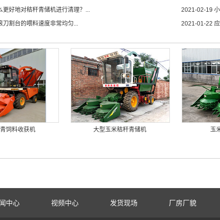
么更好地对秸秆青储机进行清理？...
2021-02-19
小
滚刀割台的喂料速度非常均匀...
2021-01-22
应
青饲料收获机
大型玉米秸秆青储机
玉
闻中心
视频中心
发货现场
厂房厂貌