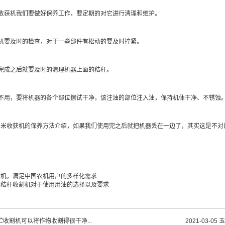
获机我们要做好保养工作，要定期的对它进行清理和维护。
要及时的检查，对于一些部件有松动的要及时拧紧。
成之后就要及时的清理机器上面的秸秆。
用，要将机器的各个部位擦试干净，该注油的部位注入油，保持机体干净、不锈蚀
收获机的保养方法介绍，如果我们使用完之后就把机器丢在一边了，其实这是不对的
贮机，满足中国农机用户的多样化需求
米秸秆收割机对于使用用油的选择以及要求
贮收割机可以将作物收割得很干净...
2021-03-05
玉