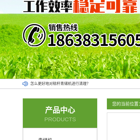
怎么更好地对秸秆青储机进行清理？
小麦牧草青储机可以对多种作物进行收割
地滚刀割台的喂料速度非常均匀
您的当前位置
产品中心
应该按照操作流程使用小型青储机
PRODUCTS
青贮收割机可以将作物收割得很干净
玉米青储机使用时的一些省油妙招